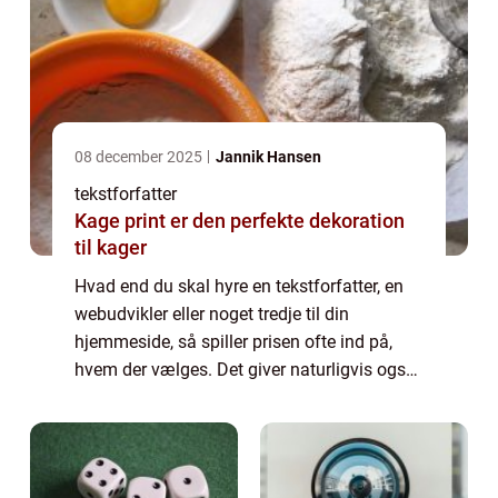
08 december 2025
Jannik Hansen
tekstforfatter
Kage print er den perfekte dekoration
til kager
Hvad end du skal hyre en tekstforfatter, en
webudvikler eller noget tredje til din
hjemmeside, så spiller prisen ofte ind på,
hvem der vælges. Det giver naturligvis også
god mening, for prisen må gerne passe ind i
det bu...