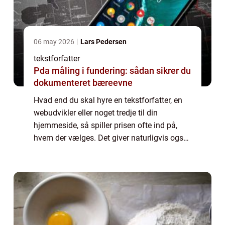
06 may 2026
Lars Pedersen
tekstforfatter
Pda måling i fundering: sådan sikrer du
dokumenteret bæreevne
Hvad end du skal hyre en tekstforfatter, en
webudvikler eller noget tredje til din
hjemmeside, så spiller prisen ofte ind på,
hvem der vælges. Det giver naturligvis også
god mening, for prisen må gerne passe ind i
det bu...