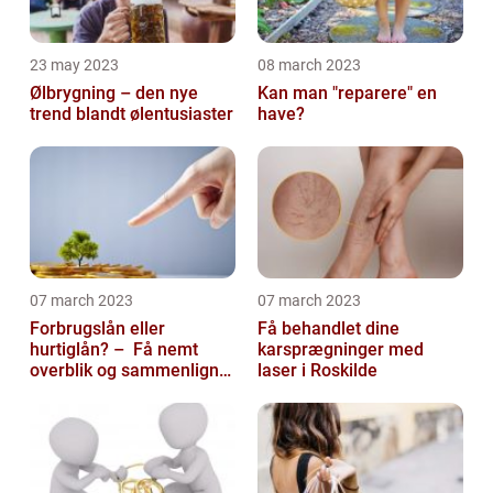
23 may 2023
08 march 2023
Ølbrygning – den nye
Kan man "reparere" en
trend blandt ølentusiaster
have?
07 march 2023
07 march 2023
Forbrugslån eller
Få behandlet dine
hurtiglån? – Få nemt
karsprægninger med
overblik og sammenlign
laser i Roskilde
priser hos 117banker.com