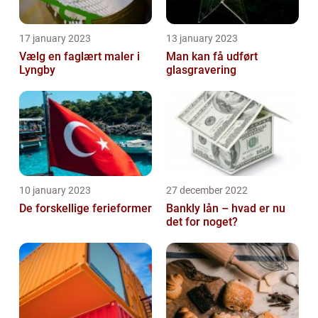
17 january 2023
13 january 2023
Vælg en faglært maler i
Man kan få udført
Lyngby
glasgravering
10 january 2023
27 december 2022
De forskellige ferieformer
Bankly lån – hvad er nu
det for noget?