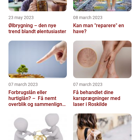
23 may 2023
08 march 2023
Ølbrygning – den nye
Kan man "reparere" en
trend blandt ølentusiaster
have?
07 march 2023
07 march 2023
Forbrugslån eller
Få behandlet dine
hurtiglån? – Få nemt
karsprægninger med
overblik og sammenlign
laser i Roskilde
priser hos 117banker.com