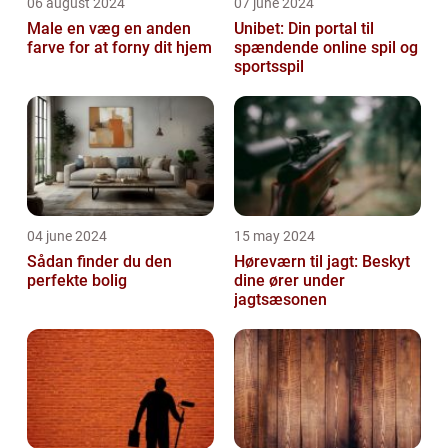
06 august 2024
07 june 2024
Male en væg en anden
Unibet: Din portal til
farve for at forny dit hjem
spændende online spil og
sportsspil
04 june 2024
15 may 2024
Sådan finder du den
Høreværn til jagt: Beskyt
perfekte bolig
dine ører under
jagtsæsonen