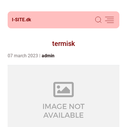
I-SITE.
dk
termisk
07 march 2023
admin