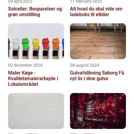
09 april 2025
11 february 2025
Solceller: Besparelser og
Alt hvad du skal vide om
grøn omstilling
ladeboks til elbiler
02 december 2024
08 august 2024
Maler Køge -
Gulvafslibning Søborg Få
Kvalitetsmalerarbejde i
nyt liv i dine gulve
Lokalområdet