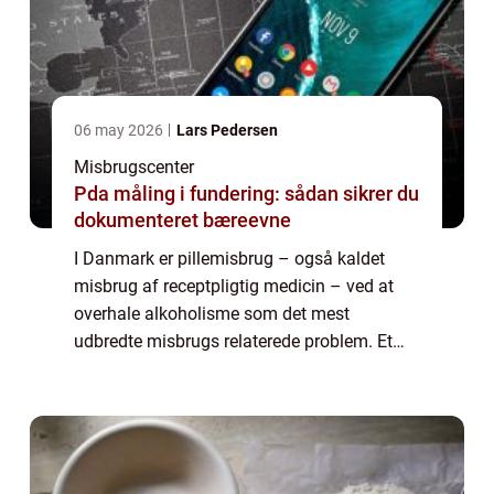
06 may 2026
Lars Pedersen
Misbrugscenter
Pda måling i fundering: sådan sikrer du
dokumenteret bæreevne
I Danmark er pillemisbrug – også kaldet
misbrug af receptpligtig medicin – ved at
overhale alkoholisme som det mest
udbredte misbrugs relaterede problem. Et
pillemisbrug opstår, når et forbrug af
receptpligtig medicin &n...