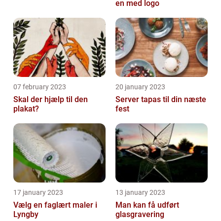
en med logo
07 february 2023
20 january 2023
Skal der hjælp til den
Server tapas til din næste
plakat?
fest
17 january 2023
13 january 2023
Vælg en faglært maler i
Man kan få udført
Lyngby
glasgravering