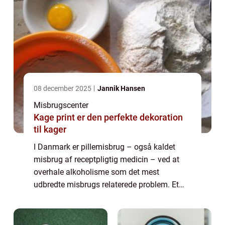
08 december 2025
Jannik Hansen
Misbrugscenter
Kage print er den perfekte dekoration
til kager
I Danmark er pillemisbrug – også kaldet
misbrug af receptpligtig medicin – ved at
overhale alkoholisme som det mest
udbredte misbrugs relaterede problem. Et
pillemisbrug opstår, når et forbrug af
receptpligtig medicin &n...