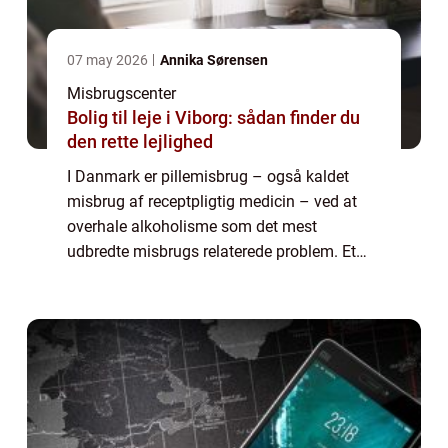
07 may 2026
Annika Sørensen
Misbrugscenter
Bolig til leje i Viborg: sådan finder du
den rette lejlighed
I Danmark er pillemisbrug – også kaldet
misbrug af receptpligtig medicin – ved at
overhale alkoholisme som det mest
udbredte misbrugs relaterede problem. Et
pillemisbrug opstår, når et forbrug af
receptpligtig medicin &n...