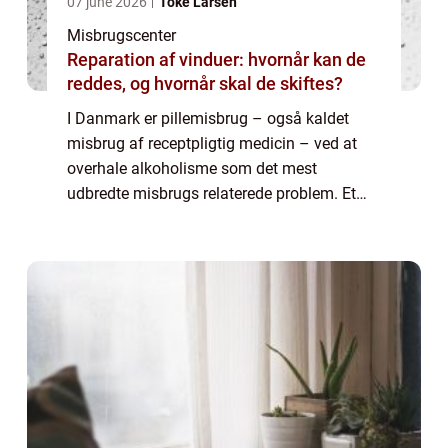
07 june 2026
Toke Larsen
Misbrugscenter
Reparation af vinduer: hvornår kan de
reddes, og hvornår skal de skiftes?
I Danmark er pillemisbrug – også kaldet
misbrug af receptpligtig medicin – ved at
overhale alkoholisme som det mest
udbredte misbrugs relaterede problem. Et
pillemisbrug opstår, når et forbrug af
receptpligtig medicin &n...