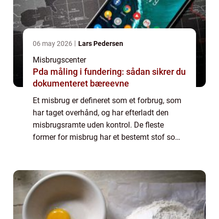
06 may 2026
Lars Pedersen
Misbrugscenter
Pda måling i fundering: sådan sikrer du
dokumenteret bæreevne
Et misbrug er defineret som et forbrug, som
har taget overhånd, og har efterladt den
misbrugsramte uden kontrol. De fleste
former for misbrug har et bestemt stof som
objekt – de såkaldte substans misbrug –
men der findes ogs&a...