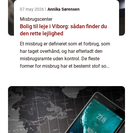
07 may 2026
Annika Sørensen
Misbrugscenter
Bolig til leje i Viborg: sådan finder du
den rette lejlighed
Et misbrug er defineret som et forbrug, som
har taget overhånd, og har efterladt den
misbrugsramte uden kontrol. De fleste
former for misbrug har et bestemt stof som
objekt – de såkaldte substans misbrug –
men der findes ogs&a...