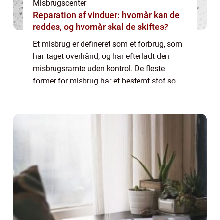
Misbrugscenter
Reparation af vinduer: hvornår kan de
reddes, og hvornår skal de skiftes?
Et misbrug er defineret som et forbrug, som
har taget overhånd, og har efterladt den
misbrugsramte uden kontrol. De fleste
former for misbrug har et bestemt stof som
objekt – de såkaldte substans misbrug –
men der findes ogs&a...