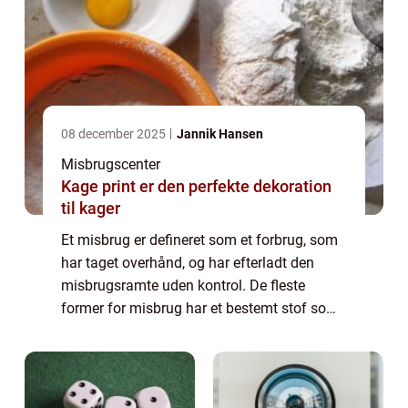
08 december 2025
Jannik Hansen
Misbrugscenter
Kage print er den perfekte dekoration
til kager
Et misbrug er defineret som et forbrug, som
har taget overhånd, og har efterladt den
misbrugsramte uden kontrol. De fleste
former for misbrug har et bestemt stof som
objekt – de såkaldte substans misbrug –
men der findes ogs&a...