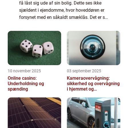
få låst sig ude af sin bolig. Dette ses ikke
sjældent i ejendomme, hvor hoveddøren er
forsynet med en såkaldt smæklås. Det er så
ærgerligt at stå på gaden og så komme i
tanke om at nøglerne stadig hænger på k...
10 november 2025
03 september 2025
Online casino:
Kameraovervågning:
Underholdning og
sikkerhed og overvågning
spænding
i hjemmet og
virksomheden