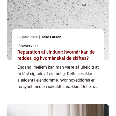
07 june 2026
Toke Larsen
låseservice
Reparation af vinduer: hvornår kan de
reddes, og hvornår skal de skiftes?
Engang imellem kan man være så uheldig at
få låst sig ude af sin bolig. Dette ses ikke
sjældent i ejendomme, hvor hoveddøren er
forsynet med en såkaldt smæklås. Det er så
ærgerligt at stå på gaden og så komme i
tanke om at nøglerne stadig hænger på k...