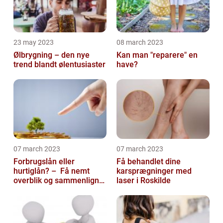
23 may 2023
08 march 2023
Ølbrygning – den nye
Kan man "reparere" en
trend blandt ølentusiaster
have?
07 march 2023
07 march 2023
Forbrugslån eller
Få behandlet dine
hurtiglån? – Få nemt
karsprægninger med
overblik og sammenlign
laser i Roskilde
priser hos 117banker.com