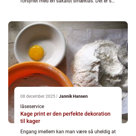
forsynet med en såkaldt smæklås. Det er så
ærgerligt at stå på gaden og så komme i
tanke om at nøglerne stadig hænger på k...
08 december 2025
Jannik Hansen
låseservice
Kage print er den perfekte dekoration
til kager
Engang imellem kan man være så uheldig at