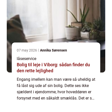
07 may 2026
Annika Sørensen
låseservice
Bolig til leje i Viborg: sådan finder du
den rette lejlighed
Engang imellem kan man være så uheldig at
få låst sig ude af sin bolig. Dette ses ikke
sjældent i ejendomme, hvor hoveddøren er
forsynet med en såkaldt smæklås. Det er så
ærgerligt at stå på gaden og så komme i
tanke om at nøglerne stadig hænger på k...