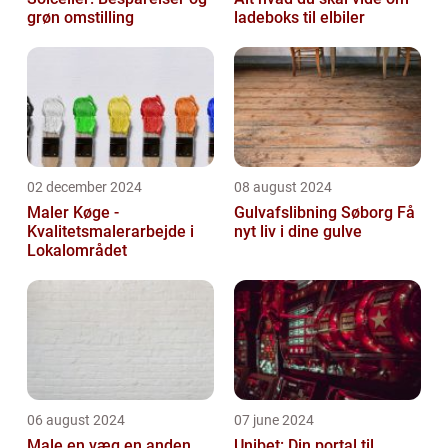
grøn omstilling
ladeboks til elbiler
02 december 2024
08 august 2024
Maler Køge -
Gulvafslibning Søborg Få
Kvalitetsmalerarbejde i
nyt liv i dine gulve
Lokalområdet
06 august 2024
07 june 2024
Male en væg en anden
Unibet: Din portal til