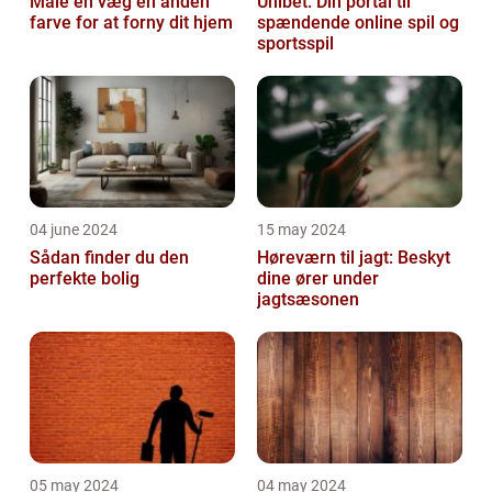
Male en væg en anden
Unibet: Din portal til
farve for at forny dit hjem
spændende online spil og
sportsspil
04 june 2024
15 may 2024
Sådan finder du den
Høreværn til jagt: Beskyt
perfekte bolig
dine ører under
jagtsæsonen
05 may 2024
04 may 2024