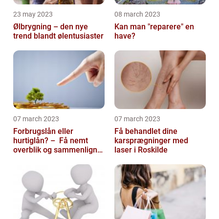
23 may 2023
08 march 2023
Ølbrygning – den nye
Kan man "reparere" en
trend blandt ølentusiaster
have?
07 march 2023
07 march 2023
Forbrugslån eller
Få behandlet dine
hurtiglån? – Få nemt
karsprægninger med
overblik og sammenlign
laser i Roskilde
priser hos 117banker.com