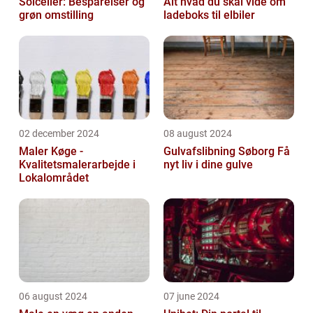
Solceller: Besparelser og
Alt hvad du skal vide om
grøn omstilling
ladeboks til elbiler
02 december 2024
08 august 2024
Maler Køge -
Gulvafslibning Søborg Få
Kvalitetsmalerarbejde i
nyt liv i dine gulve
Lokalområdet
06 august 2024
07 june 2024