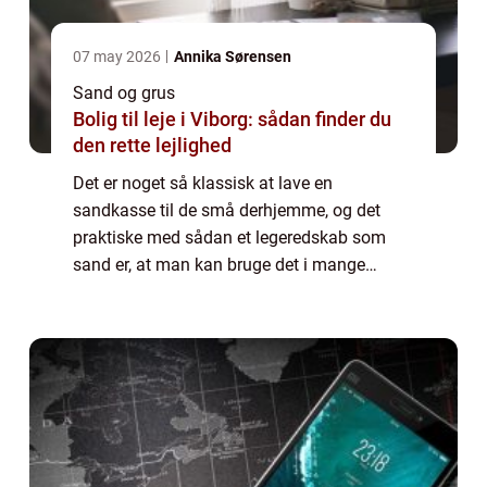
07 may 2026
Annika Sørensen
Sand og grus
Bolig til leje i Viborg: sådan finder du
den rette lejlighed
Det er noget så klassisk at lave en
sandkasse til de små derhjemme, og det
praktiske med sådan et legeredskab som
sand er, at man kan bruge det i mange
forskellige aldre fra, at man er helt lille og
lave sandslotte med spande, til a...