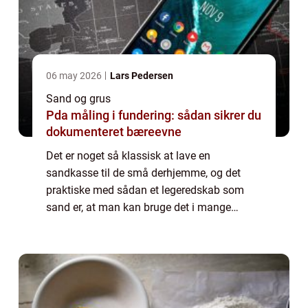
06 may 2026
Lars Pedersen
Sand og grus
Pda måling i fundering: sådan sikrer du
dokumenteret bæreevne
Det er noget så klassisk at lave en
sandkasse til de små derhjemme, og det
praktiske med sådan et legeredskab som
sand er, at man kan bruge det i mange
forskellige aldre fra, at man er helt lille og
lave sandslotte med spande, til a...