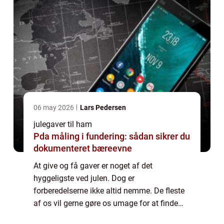
06 may 2026
Lars Pedersen
julegaver til ham
Pda måling i fundering: sådan sikrer du
dokumenteret bæreevne
At give og få gaver er noget af det
hyggeligste ved julen. Dog er
forberedelserne ikke altid nemme. De fleste
af os vil gerne gøre os umage for at finde
gaver, der både overrasker og glæder. Men