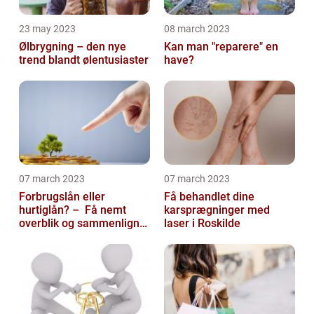
23 may 2023
08 march 2023
Ølbrygning – den nye
Kan man "reparere" en
trend blandt ølentusiaster
have?
07 march 2023
07 march 2023
Forbrugslån eller
Få behandlet dine
hurtiglån? – Få nemt
karsprægninger med
overblik og sammenlign
laser i Roskilde
priser hos 117banker.com