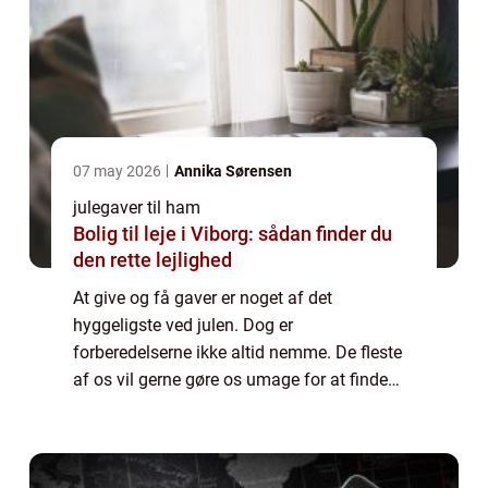
07 may 2026
Annika Sørensen
julegaver til ham
Bolig til leje i Viborg: sådan finder du
den rette lejlighed
At give og få gaver er noget af det
hyggeligste ved julen. Dog er
forberedelserne ikke altid nemme. De fleste
af os vil gerne gøre os umage for at finde
gaver, der både overrasker og glæder. Men
det kan være svært at være kreativ, særligt
når man ska...