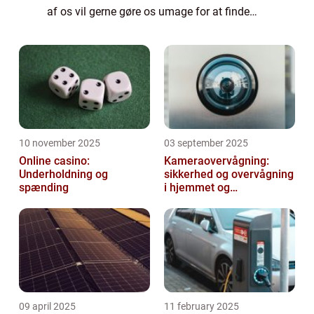
af os vil gerne gøre os umage for at finde
gaver, der både overrasker og glæder. Men
det kan være svært at være kreativ, særligt
når man ska...
10 november 2025
03 september 2025
Online casino:
Kameraovervågning:
Underholdning og
sikkerhed og overvågning
spænding
i hjemmet og
virksomheden
09 april 2025
11 february 2025