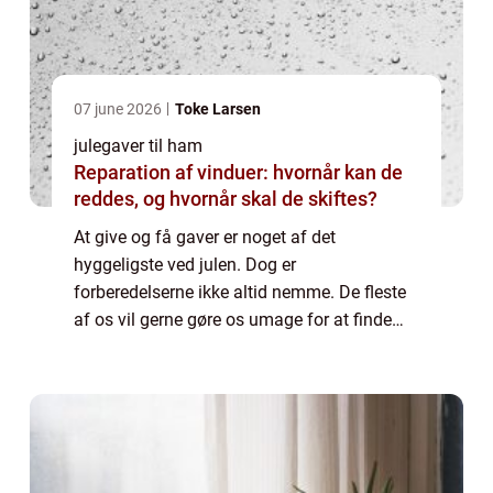
07 june 2026
Toke Larsen
julegaver til ham
Reparation af vinduer: hvornår kan de
reddes, og hvornår skal de skiftes?
At give og få gaver er noget af det
hyggeligste ved julen. Dog er
forberedelserne ikke altid nemme. De fleste
af os vil gerne gøre os umage for at finde
gaver, der både overrasker og glæder. Men
det kan være svært at være kreativ, særligt
når man ska...