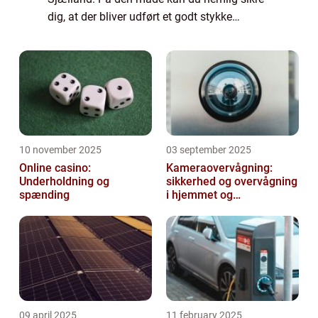
dig, at der bliver udført et godt stykke
arbejde. Skal du finde frem til den helt rigtige
VVS i Viby Sjælland, kan det væ...
10 november 2025
03 september 2025
Online casino:
Kameraovervågning:
Underholdning og
sikkerhed og overvågning
spænding
i hjemmet og
virksomheden
09 april 2025
11 february 2025