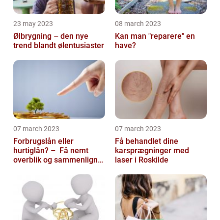
23 may 2023
08 march 2023
Ølbrygning – den nye
Kan man "reparere" en
trend blandt ølentusiaster
have?
07 march 2023
07 march 2023
Forbrugslån eller
Få behandlet dine
hurtiglån? – Få nemt
karsprægninger med
overblik og sammenlign
laser i Roskilde
priser hos 117banker.com