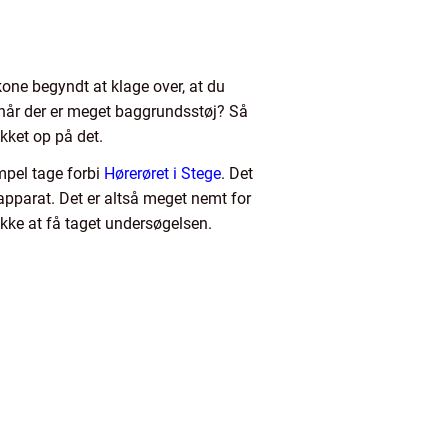
one begyndt at klage over, at du
e, når der er meget baggrundsstøj? Så
jekket op på det.
mpel tage forbi
Hørerøret i Stege
. Det
eapparat. Det er altså meget nemt for
ikke at få taget undersøgelsen.