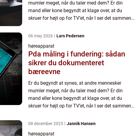
mumler meget, når du taler med dem? Er din
mand eller kone begyndt at klage over, at du
skruer for højt op for TV’et, når I ser det sammen?
Eller har du fået svært ved at...
06 may 2026
Lars Pedersen
høreapparat
Pda måling i fundering: sådan
sikrer du dokumenteret
bæreevne
Er du begyndt at synes, at andre mennesker
mumler meget, når du taler med dem? Er din
mand eller kone begyndt at klage over, at du
skruer for højt op for TV’et, når I ser det sammen?
Eller har du fået svært ved at...
08 december 2025
Jannik Hansen
høreapparat