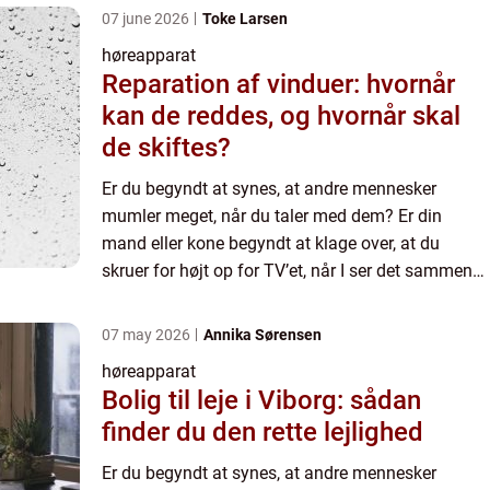
07 june 2026
Toke Larsen
høreapparat
Reparation af vinduer: hvornår
kan de reddes, og hvornår skal
de skiftes?
Er du begyndt at synes, at andre mennesker
mumler meget, når du taler med dem? Er din
mand eller kone begyndt at klage over, at du
skruer for højt op for TV’et, når I ser det sammen?
Eller har du fået svært ved at...
07 may 2026
Annika Sørensen
høreapparat
Bolig til leje i Viborg: sådan
finder du den rette lejlighed
Er du begyndt at synes, at andre mennesker