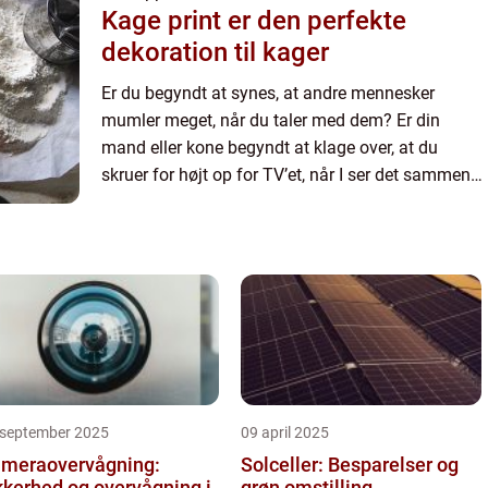
Kage print er den perfekte
dekoration til kager
Er du begyndt at synes, at andre mennesker
mumler meget, når du taler med dem? Er din
mand eller kone begyndt at klage over, at du
skruer for højt op for TV’et, når I ser det sammen?
Eller har du fået svært ved at...
 september 2025
09 april 2025
meraovervågning:
Solceller: Besparelser og
kkerhed og overvågning i
grøn omstilling