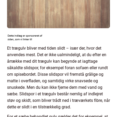
Et trægulv bliver med tiden slidt – især der, hvor det
anvendes mest. Det er ikke ualmindeligt, at du efter en
årrække med dit trægulv kan begynde at iagttage
såkaldte slidspor, for eksempel foran sofaen eller rundt
om spisebordet. Disse slidspor vil fremstå grålige og
matte i overfladen, og samtidig virke snavsede og
snuskede. Men du kan ikke fjerne dem med vand og
sæbe. Slidspor i et trægulv består nemlig af indlejret
støv og skidt, som bliver trådt ned i træværkets fibre, når
dette er slidt i en tilstrækkelig grad.
For et sæbe behandlet gulv gælder det for eksempel, at