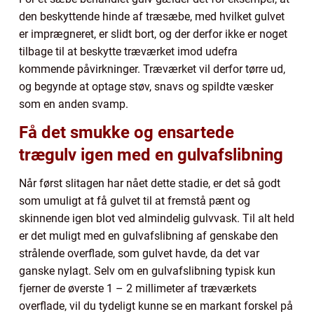
den beskyttende hinde af træsæbe, med hvilket gulvet
er imprægneret, er slidt bort, og der derfor ikke er noget
tilbage til at beskytte træværket imod udefra
kommende påvirkninger. Træværket vil derfor tørre ud,
og begynde at optage støv, snavs og spildte væsker
som en anden svamp.
Få det smukke og ensartede
trægulv igen med en gulvafslibning
Når først slitagen har nået dette stadie, er det så godt
som umuligt at få gulvet til at fremstå pænt og
skinnende igen blot ved almindelig gulvvask. Til alt held
er det muligt med en gulvafslibning af genskabe den
strålende overflade, som gulvet havde, da det var
ganske nylagt. Selv om en gulvafslibning typisk kun
fjerner de øverste 1 – 2 millimeter af træværkets
overflade, vil du tydeligt kunne se en markant forskel på