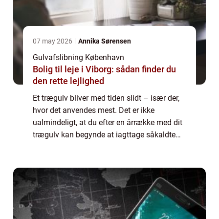
07 may 2026
Annika Sørensen
Gulvafslibning København
Bolig til leje i Viborg: sådan finder du
den rette lejlighed
Et trægulv bliver med tiden slidt – især der,
hvor det anvendes mest. Det er ikke
ualmindeligt, at du efter en årrække med dit
trægulv kan begynde at iagttage såkaldte
slidspor, for eksempel foran sofaen elle...