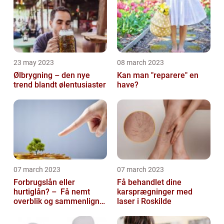
23 may 2023
08 march 2023
Ølbrygning – den nye
Kan man "reparere" en
trend blandt ølentusiaster
have?
07 march 2023
07 march 2023
Forbrugslån eller
Få behandlet dine
hurtiglån? – Få nemt
karsprægninger med
overblik og sammenlign
laser i Roskilde
priser hos 117banker.com