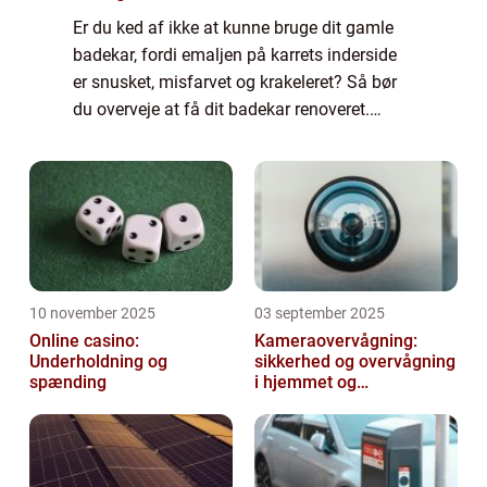
Er du ked af ikke at kunne bruge dit gamle
badekar, fordi emaljen på karrets inderside
er snusket, misfarvet og krakeleret? Så bør
du overveje at få dit badekar renoveret.
Hvordan foregår en renovering af badekar?
Når et gammelt badekar skal sættes i...
10 november 2025
03 september 2025
Online casino:
Kameraovervågning:
Underholdning og
sikkerhed og overvågning
spænding
i hjemmet og
virksomheden