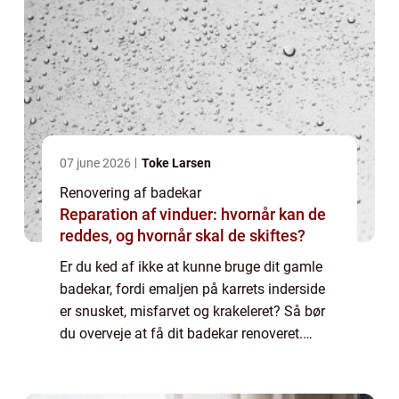
07 june 2026
Toke Larsen
Renovering af badekar
Reparation af vinduer: hvornår kan de
reddes, og hvornår skal de skiftes?
Er du ked af ikke at kunne bruge dit gamle
badekar, fordi emaljen på karrets inderside
er snusket, misfarvet og krakeleret? Så bør
du overveje at få dit badekar renoveret.
Hvordan foregår en renovering af badekar?
Når et gammelt badekar skal sættes i...