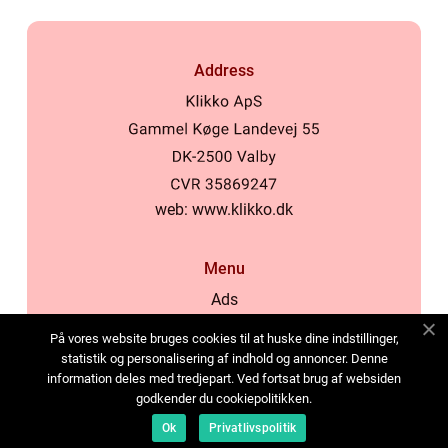
Address
web:
www.klikko.dk
Menu
Ads
About Us
På vores website bruges cookies til at huske dine indstillinger,
Cookies
statistik og personalisering af indhold og annoncer. Denne
information deles med tredjepart. Ved fortsat brug af websiden
Contact
godkender du cookiepolitikken.
Sitemap
Ok
Privatlivspolitik