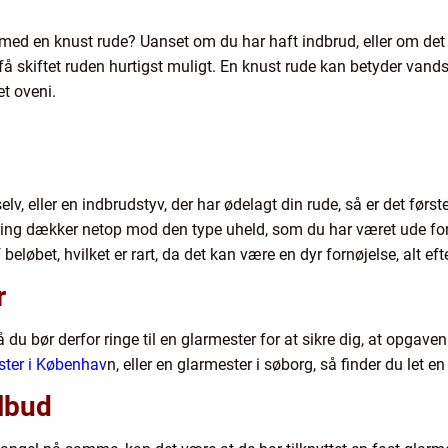
med en knust rude? Uanset om du har haft indbrud, eller om det e
 skiftet ruden hurtigst muligt. En knust rude kan betyder vandska
et oveni.
v, eller en indbrudstyv, der har ødelagt din rude, så er det første 
kring dækker netop mod den type uheld, som du har været ude for. 
 beløbet, hvilket er rart, da det kan være en dyr fornøjelse, alt eft
r
 du bør derfor ringe til en glarmester for at sikre dig, at opgaven 
ster i Københav
n, eller en glarmester i søborg, så finder du let 
ilbud