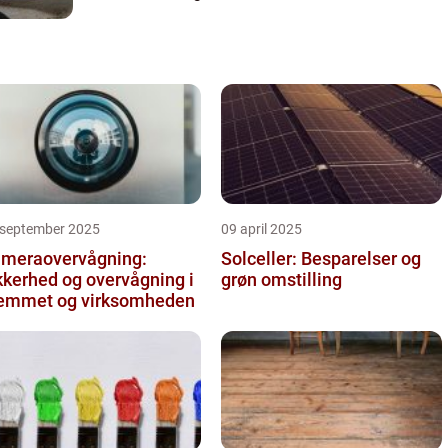
hurtigst muligt. En kn...
 september 2025
09 april 2025
meraovervågning:
Solceller: Besparelser og
kkerhed og overvågning i
grøn omstilling
emmet og virksomheden