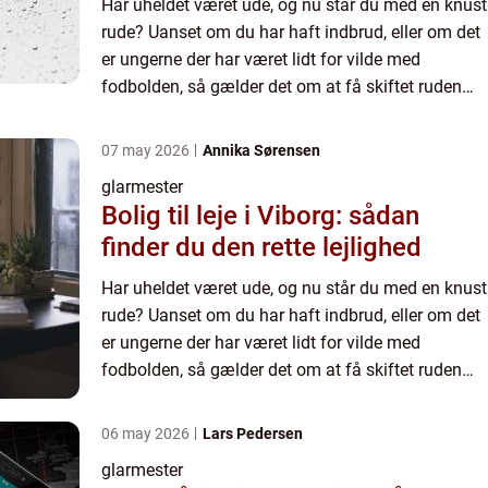
Har uheldet været ude, og nu står du med en knust
rude? Uanset om du har haft indbrud, eller om det
er ungerne der har været lidt for vilde med
fodbolden, så gælder det om at få skiftet ruden
hurtigst muligt. En kn...
07 may 2026
Annika Sørensen
glarmester
Bolig til leje i Viborg: sådan
finder du den rette lejlighed
Har uheldet været ude, og nu står du med en knust
rude? Uanset om du har haft indbrud, eller om det
er ungerne der har været lidt for vilde med
fodbolden, så gælder det om at få skiftet ruden
hurtigst muligt. En kn...
06 may 2026
Lars Pedersen
glarmester