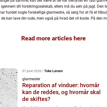
angel på samme, kan det være at de har tilknyttet en fast glarmes
nnem dit forsikringsselskab, ellers må du selv på jagt. Den le
har fundet nogle forskellige glarmestre, så sørg for at få et til
gt de kan lave din rude, men også på hvad det vil koste. På den m
Read more articles here
07 june 2026
Toke Larsen
glarmester
Reparation af vinduer: hvornår
kan de reddes, og hvornår skal
de skiftes?