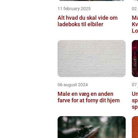
11 february 2025
02
Alt hvad du skal vide om
Ma
ladeboks til elbiler
Kv
Lo
06 august 2024
07 
Male en væg en anden
Un
farve for at forny dit hjem
sp
sp