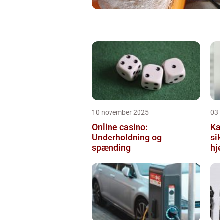
10 november 2025
03
Online casino:
Ka
Underholdning og
si
spænding
hj