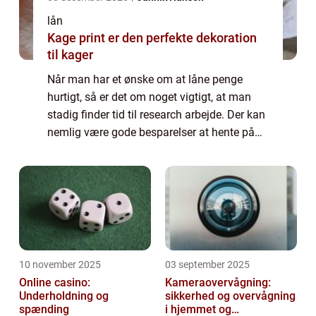
lån
Kage print er den perfekte dekoration
til kager
Når man har et ønske om at låne penge
hurtigt, så er det om noget vigtigt, at man
stadig finder tid til research arbejde. Der kan
nemlig være gode besparelser at hente på
sit lån, hvis man indhenter forskellige tilbud.
Her har man nemlig mulighed for...
10 november 2025
03 september 2025
Online casino:
Kameraovervågning:
Underholdning og
sikkerhed og overvågning
spænding
i hjemmet og