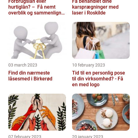
Forbrugslån eller
Få behandlet dine
hurtiglån? – Få nemt
karsprægninger med
overblik og sammenlign
laser i Roskilde
priser hos 117banker.com
03 march 2023
10 february 2023
Find din nærmeste
Tid til en personlig pose
låsesmed i Birkerød
til din virksomhed? - Få
en med logo
07 february 2023
20 january 2023