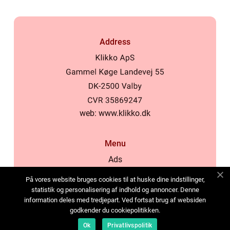
Address
web:
www.klikko.dk
Menu
Ads
About Us
På vores website bruges cookies til at huske dine indstillinger,
Cookies
statistik og personalisering af indhold og annoncer. Denne
information deles med tredjepart. Ved fortsat brug af websiden
Contact
godkender du cookiepolitikken.
Sitemap
Ok
Privatlivspolitik