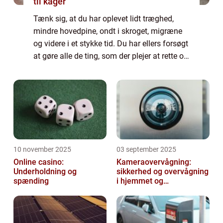
til kager
Tænk sig, at du har oplevet lidt træghed,
mindre hovedpine, ondt i skroget, migræne
og videre i et stykke tid. Du har ellers forsøgt
at gøre alle de ting, som der plejer at rette op
på de skavanker: Du har spist ...
10 november 2025
03 september 2025
Online casino:
Kameraovervågning:
Underholdning og
sikkerhed og overvågning
spænding
i hjemmet og
virksomheden