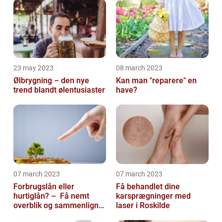
23 may 2023
08 march 2023
Ølbrygning – den nye
Kan man "reparere" en
trend blandt ølentusiaster
have?
07 march 2023
07 march 2023
Forbrugslån eller
Få behandlet dine
hurtiglån? – Få nemt
karsprægninger med
overblik og sammenlign
laser i Roskilde
priser hos 117banker.com