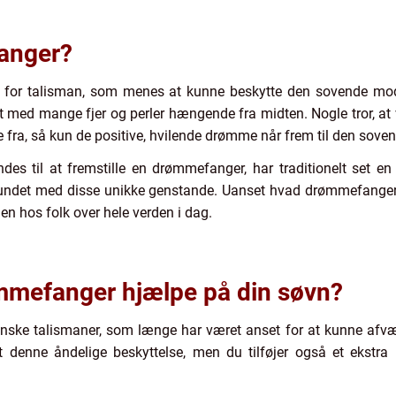
anger?
m for talisman, som menes at kunne beskytte den sovende m
net med mange fjer og perler hængende fra midten. Nogle tror,
 fra, så kun de positive, hvilende drømme når frem til den soven
des til at fremstille en drømmefanger, har traditionelt set e
orbundet med disse unikke genstande. Uanset hvad drømmefanger
en hos folk over hele verden i dag.
mmefanger hjælpe på din søvn?
ianske talismaner, som længe har været anset for at kunne a
 denne åndelige beskyttelse, men du tilføjer også et ekstra 