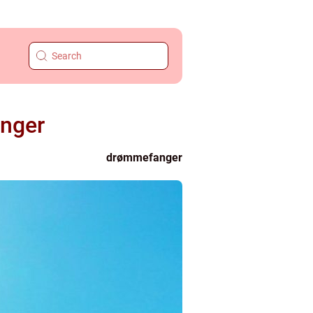
anger
drømmefanger