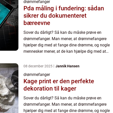
drømmefanger
Pda måling i fundering: sådan
sikrer du dokumenteret
bæreevne
Sover du dårligt? Så kan du måske prøve en
drømmefanger. Man mener, at drømmefangere
hjælper dig med at fange dine drømme, og nogle
mennesker mener, at de kan hjælpe dig med at
sove bedre. Drømmefangere findes i mange
forskellige former og størrelser...
08 december 2025
Jannik Hansen
drømmefanger
Kage print er den perfekte
dekoration til kager
Sover du dårligt? Så kan du måske prøve en
drømmefanger. Man mener, at drømmefangere
hjælper dig med at fange dine drømme, og nogle