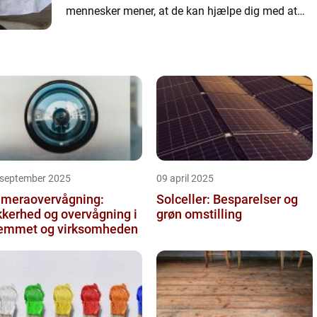
mennesker mener, at de kan hjælpe dig med at
sove bedre. Drømmefangere findes i mange
forskellige former og størrelser...
 september 2025
09 april 2025
meraovervågning:
Solceller: Besparelser og
kkerhed og overvågning i
grøn omstilling
emmet og virksomheden