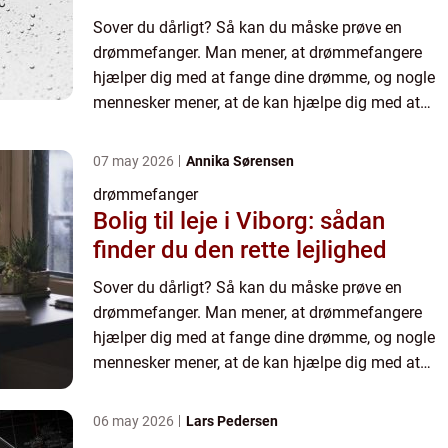
Sover du dårligt? Så kan du måske prøve en
drømmefanger. Man mener, at drømmefangere
hjælper dig med at fange dine drømme, og nogle
mennesker mener, at de kan hjælpe dig med at
sove bedre. Drømmefangere findes i mange
forskellige former og størrelser...
07 may 2026
Annika Sørensen
drømmefanger
Bolig til leje i Viborg: sådan
finder du den rette lejlighed
Sover du dårligt? Så kan du måske prøve en
drømmefanger. Man mener, at drømmefangere
hjælper dig med at fange dine drømme, og nogle
mennesker mener, at de kan hjælpe dig med at
sove bedre. Drømmefangere findes i mange
forskellige former og størrelser...
06 may 2026
Lars Pedersen