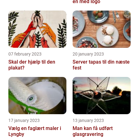
en med logo
07 february 2023
20 january 2023
Skal der hjælp til den
Server tapas til din næste
plakat?
fest
17 january 2023
13 january 2023
Vælg en faglært maler i
Man kan få udført
Lyngby
glasgravering