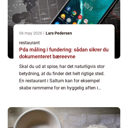
06 may 2026
Lars Pedersen
restaurant
Pda måling i fundering: sådan sikrer du
dokumenteret bæreevne
Skal du ud at spise, har det naturligvis stor
betydning, at du finder det helt rigtige sted.
En restaurant i Saltum kan for eksempel
skabe rammerne for en hyggelig aften i
selskab med mennesker, som du holder af. I
denne artikel kan du blive klogere ...