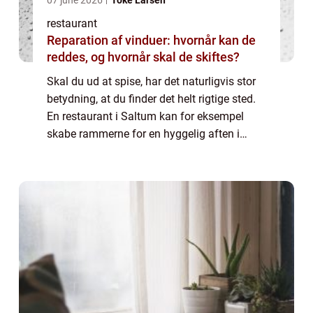
07 june 2026
Toke Larsen
restaurant
Reparation af vinduer: hvornår kan de
reddes, og hvornår skal de skiftes?
Skal du ud at spise, har det naturligvis stor
betydning, at du finder det helt rigtige sted.
En restaurant i Saltum kan for eksempel
skabe rammerne for en hyggelig aften i
selskab med mennesker, som du holder af. I
denne artikel kan du blive klogere ...