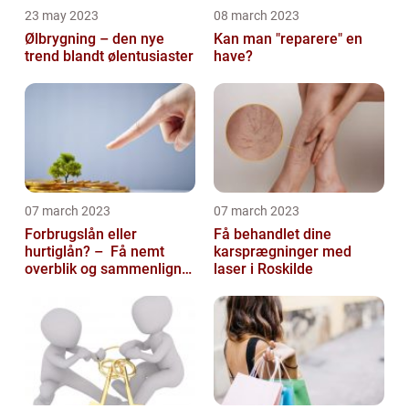
23 may 2023
08 march 2023
Ølbrygning – den nye
Kan man "reparere" en
trend blandt ølentusiaster
have?
07 march 2023
07 march 2023
Forbrugslån eller
Få behandlet dine
hurtiglån? – Få nemt
karsprægninger med
overblik og sammenlign
laser i Roskilde
priser hos 117banker.com