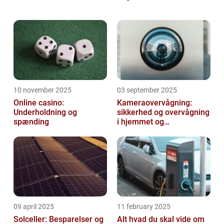
hjælpe dig mere på vej i den jungle det kan
være, så kan du læse med her o...
10 november 2025
03 september 2025
Online casino:
Kameraovervågning:
Underholdning og
sikkerhed og overvågning
spænding
i hjemmet og
virksomheden
09 april 2025
11 february 2025
Solceller: Besparelser og
Alt hvad du skal vide om