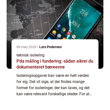
06 may 2026
Lars Pedersen
teknisk isolering
Pda måling i fundering: sådan sikrer du
dokumenteret bæreevne
Isoleringsopgaver kan være en helt verden
for sig. Det vil sige, at der findes mange
former for isoleringer, der kan laves, og det
kan være relevant forskellige steder. For at
hjælpe dig mere på vej i den jungle det kan
være, så kan du læse med her o...