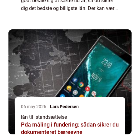
godt betale sig at sætte tid af, så du sikrer
dig det bedste og billigste lån. Der kan være
store forskelle i de betingelser de forskellige
banker stiller, ...
06 may 2026
Lars Pedersen
lån til istandsættelse
Pda måling i fundering: sådan sikrer du
dokumenteret bæreevne