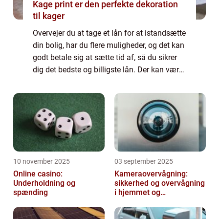
Kage print er den perfekte dekoration
til kager
Overvejer du at tage et lån for at istandsætte
din bolig, har du flere muligheder, og det kan
godt betale sig at sætte tid af, så du sikrer
dig det bedste og billigste lån. Der kan være
store forskelle i de betingelser de forskellige
banker stiller, ...
10 november 2025
03 september 2025
Online casino:
Kameraovervågning:
Underholdning og
sikkerhed og overvågning
spænding
i hjemmet og
virksomheden