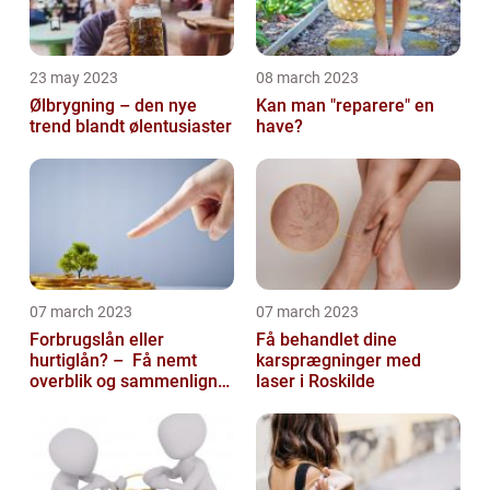
23 may 2023
08 march 2023
Ølbrygning – den nye
Kan man "reparere" en
trend blandt ølentusiaster
have?
07 march 2023
07 march 2023
Forbrugslån eller
Få behandlet dine
hurtiglån? – Få nemt
karsprægninger med
overblik og sammenlign
laser i Roskilde
priser hos 117banker.com