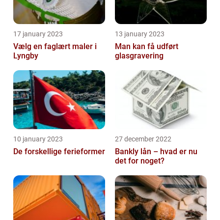
17 january 2023
13 january 2023
Vælg en faglært maler i
Man kan få udført
Lyngby
glasgravering
10 january 2023
27 december 2022
De forskellige ferieformer
Bankly lån – hvad er nu
det for noget?