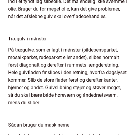
ind i et tyndt lag slibeolie. Det må endelig ikke svømme i
olie. Bruger du for meget olie, kan det give problemer,
når det afslebne gulv skal overfladebehandles.
Trægulv i mønster
På trægulve, som er lagt i mønster (sildebensparket,
mosaikparket, rudeparket eller andet), slibes normalt
først diagonalt og derefter i rummets længderetning.
Hele gulvfladen finslibes i den retning, hvorfra dagslyset
kommer. Slib de store flader først og derefter kanter,
hjørner og andet. Gulvslibning støjer og støver meget,
så du skal bære både høreværn og åndedrætsværn,
mens du sliber.
Sådan bruger du maskinerne