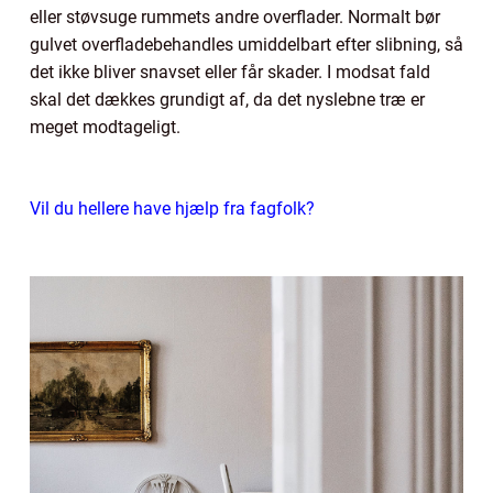
eller støvsuge rummets andre overflader. Normalt bør
gulvet overfladebehandles umiddelbart efter slibning, så
det ikke bliver snavset eller får skader. I modsat fald
skal det dækkes grundigt af, da det nyslebne træ er
meget modtageligt.
Vil du hellere have hjælp fra fagfolk?