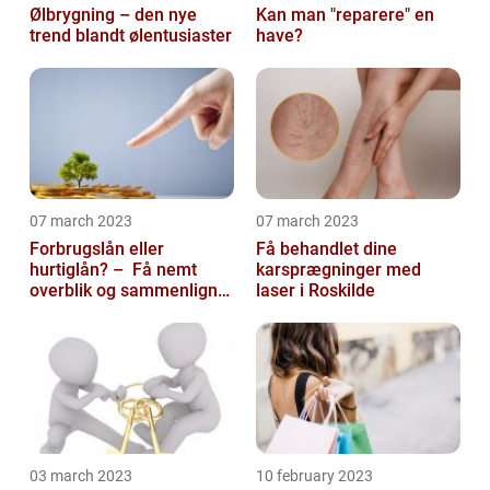
Ølbrygning – den nye
Kan man "reparere" en
trend blandt ølentusiaster
have?
07 march 2023
07 march 2023
Forbrugslån eller
Få behandlet dine
hurtiglån? – Få nemt
karsprægninger med
overblik og sammenlign
laser i Roskilde
priser hos 117banker.com
03 march 2023
10 february 2023