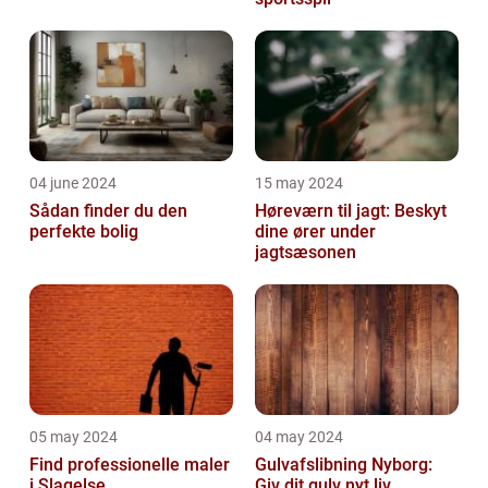
04 june 2024
15 may 2024
Sådan finder du den
Høreværn til jagt: Beskyt
perfekte bolig
dine ører under
jagtsæsonen
05 may 2024
04 may 2024
Find professionelle maler
Gulvafslibning Nyborg:
i Slagelse
Giv dit gulv nyt liv