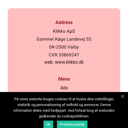
Address
web:
www.klikko.dk
Menu
Ads
About Us
På vores website bruges cookies til at huske dine indstillinger,
Cookies
statistik og personalisering af indhold og annoncer. Denne
information deles med tredjepart. Ved fortsat brug af websiden
Contact
godkender du cookiepolitikken.
Sitemap
Ok
Privatlivspolitik