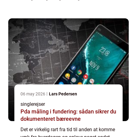
lide det, og hvor søde dine kolleger ellers er.
Men n&ari...
06 may 2026
Lars Pedersen
singlerejser
Pda måling i fundering: sådan sikrer du
dokumenteret bæreevne
Det er virkelig rart fra tid til anden at komme