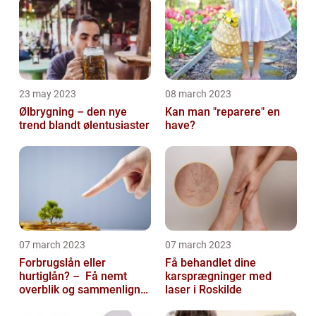
23 may 2023
08 march 2023
Ølbrygning – den nye
Kan man "reparere" en
trend blandt ølentusiaster
have?
07 march 2023
07 march 2023
Forbrugslån eller
Få behandlet dine
hurtiglån? – Få nemt
karsprægninger med
overblik og sammenlign
laser i Roskilde
priser hos 117banker.com