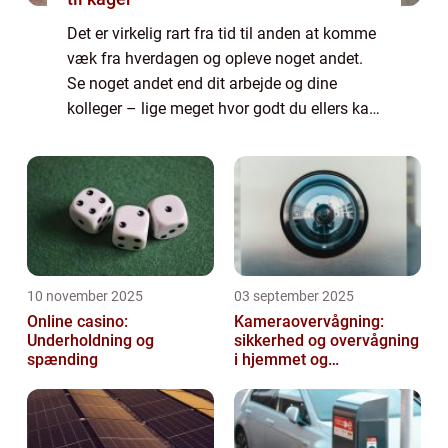
Det er virkelig rart fra tid til anden at komme
væk fra hverdagen og opleve noget andet.
Se noget andet end dit arbejde og dine
kolleger – lige meget hvor godt du ellers kan
lide det, og hvor søde dine kolleger ellers er.
Men n&ari...
10 november 2025
03 september 2025
Online casino:
Kameraovervågning:
Underholdning og
sikkerhed og overvågning
spænding
i hjemmet og
virksomheden