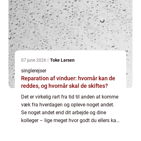
07 june 2026
Toke Larsen
singlerejser
Reparation af vinduer: hvornår kan de
reddes, og hvornår skal de skiftes?
Det er virkelig rart fra tid til anden at komme
væk fra hverdagen og opleve noget andet.
Se noget andet end dit arbejde og dine
kolleger – lige meget hvor godt du ellers kan
lide det, og hvor søde dine kolleger ellers er.
Men n&ari...