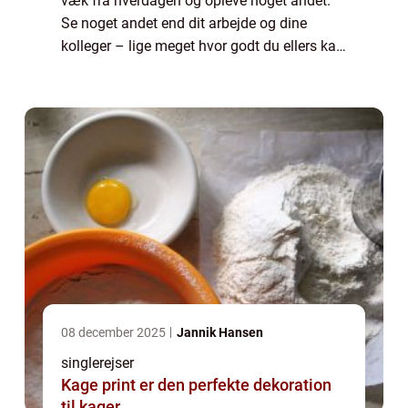
væk fra hverdagen og opleve noget andet.
Se noget andet end dit arbejde og dine
kolleger – lige meget hvor godt du ellers kan
lide det, og hvor søde dine kolleger ellers er.
Men n&ari...
08 december 2025
Jannik Hansen
singlerejser
Kage print er den perfekte dekoration
til kager