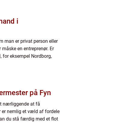
mand i
m man er privat person eller
r måske en entreprenør. Er
nd, for eksempel Nordborg,
lermester på Fyn
t nærliggende at få
 er nemlig et væld af fordele
an du stå færdig med et flot