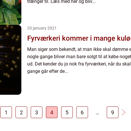
trænger til. Læs med her og bliv...
20 january 2021
Fyrværkeri kommer i mange kulø
Man siger som bekendt, at man ikke skal dømme 
nogle gange bliver man bare solgt til at købe noget, 
ud. Det kender du jo nok fra fyrværkeri, når du ska
gange går efter de...
1
2
3
4
5
6
…
9