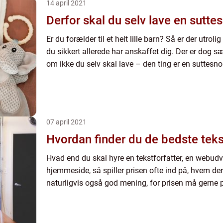
14 april 2021
Derfor skal du selv lave en sutte
Er du forælder til et helt lille barn? Så er der utroli
du sikkert allerede har anskaffet dig. Der er dog sær
om ikke du selv skal lave – den ting er en suttesnor
07 april 2021
Hvordan finder du de bedste tekst
Hvad end du skal hyre en tekstforfatter, en webudvikl
hjemmeside, så spiller prisen ofte ind på, hvem der
naturligvis også god mening, for prisen må gerne pa