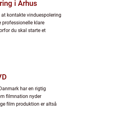
ing i Århus
é at kontakte vinduespolering
 professionelle klare
orfor du skal starte et
VD
Danmark har en rigtig
 som filmnation nyder
 film produktion er altså