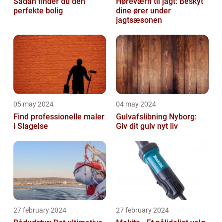
Sådan finder du den
Høreværn til jagt: Beskyt
perfekte bolig
dine ører under
jagtsæsonen
05 may 2024
04 may 2024
Find professionelle maler
Gulvafslibning Nyborg:
i Slagelse
Giv dit gulv nyt liv
27 february 2024
27 february 2024