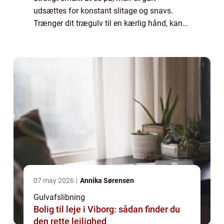
udsættes for konstant slitage og snavs.
Trænger dit trægulv til en kærlig hånd, kan
fagfolk som for eksempel NC Gulve hjælpe
med en afslibning, så det bliver flot igen.
De...
07 may 2026
Annika Sørensen
Gulvafslibning
Bolig til leje i Viborg: sådan finder du
den rette lejlighed