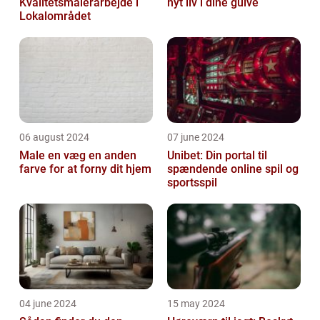
Kvalitetsmalerarbejde i
nyt liv i dine gulve
Lokalområdet
06 august 2024
07 june 2024
Male en væg en anden
Unibet: Din portal til
farve for at forny dit hjem
spændende online spil og
sportsspil
04 june 2024
15 may 2024