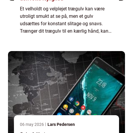
Et velholdt og velplejet trægulv kan være
utroligt smukt at se på, men et gulv
udsættes for konstant slitage og snavs.
Trænger dit trægulv til en kærlig hånd, kan
fagfolk som for eksempel NC Gulve hjælpe
med en afslibning, så det bliver flot igen.
De...
06 may 2026
Lars Pedersen