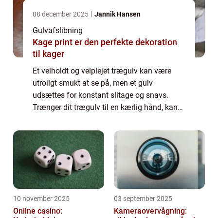
08 december 2025
Jannik Hansen
Gulvafslibning
Kage print er den perfekte dekoration
til kager
Et velholdt og velplejet trægulv kan være
utroligt smukt at se på, men et gulv
udsættes for konstant slitage og snavs.
Trænger dit trægulv til en kærlig hånd, kan
fagfolk som for eksempel NC Gulve hjælpe
med en afslibning, så det bliver flot igen.
De...
10 november 2025
03 september 2025
Online casino:
Kameraovervågning: