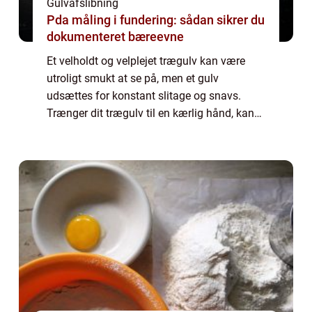
Gulvafslibning
Pda måling i fundering: sådan sikrer du
dokumenteret bæreevne
Et velholdt og velplejet trægulv kan være
utroligt smukt at se på, men et gulv
udsættes for konstant slitage og snavs.
Trænger dit trægulv til en kærlig hånd, kan
fagfolk som for eksempel NC Gulve hjælpe
med en afslibning, så det bliver flot igen.
De...