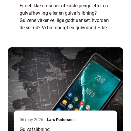
Er det ikke omsonst at kaste penge efter en
gulvafhøvling eller en gulvafslibning?
Gulvene virker vel lige godt uanset, hvordan
de ser ud? Vi har spurgt en gulvmand – læs
med, og bliv klogere. Alt det her med
renovering og istandsættelse – er det ikk...
06 may 2026
Lars Pedersen
Gulvafslibning