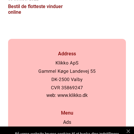
Bestil de flotteste vinduer
online
Address
web:
www.klikko.dk
Menu
Ads
About Us
På vores website bruges cookies til at huske dine indstillinger,