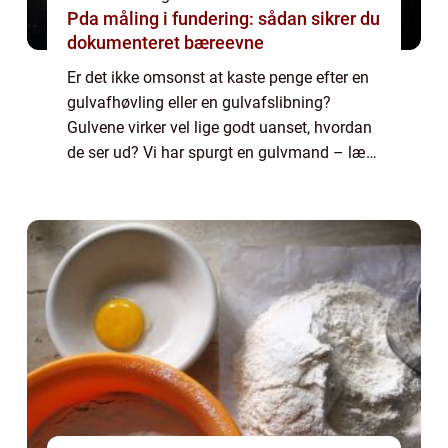
Pda måling i fundering: sådan sikrer du
dokumenteret bæreevne
Er det ikke omsonst at kaste penge efter en
gulvafhøvling eller en gulvafslibning?
Gulvene virker vel lige godt uanset, hvordan
de ser ud? Vi har spurgt en gulvmand – læs
med, og bliv klogere. Alt det her med
renovering og istandsættelse – er det ikk...